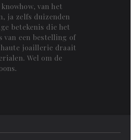
ke knowhow, van het
, ja zelfs duizenden
ge betekenis die het
s van een bestelling of
haute joaillerie draait
erialen. Wel om de
oons.