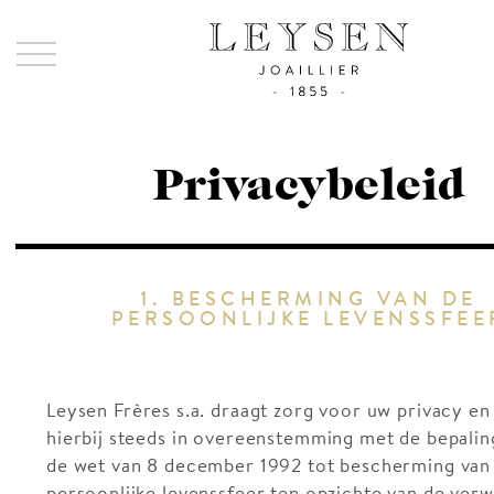
Ley
-
Joai
sinc
Privacybeleid
185
1. BESCHERMING VAN DE
PERSOONLIJKE LEVENSSFEE
Leysen Frères s.a.
draagt zorg voor uw privacy en
hierbij steeds in overeenstemming met de bepalin
de wet van 8 december 1992 tot bescherming van
persoonlijke levenssfeer ten opzichte van de ver