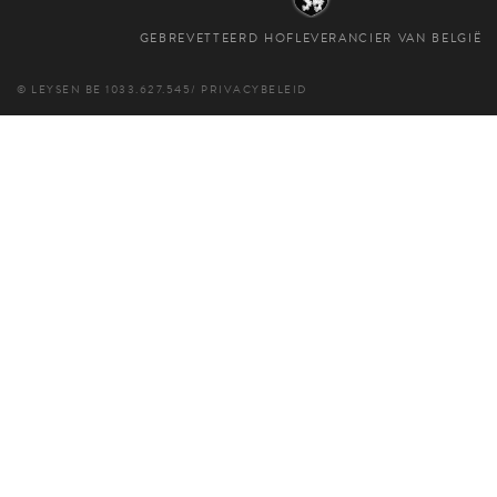
GEBREVETTEERD HOFLEVERANCIER VAN BELGIË
© LEYSEN
BE 1033.627.545
/
PRIVACYBELEID