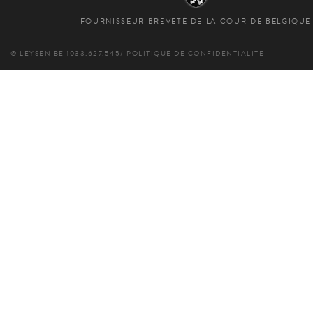
FOURNISSEUR BREVETÉ DE LA COUR DE BELGIQUE
© LEYSEN
BE 1033.627.545
/
POLITIQUE DE CONFIDENTIALITÉ