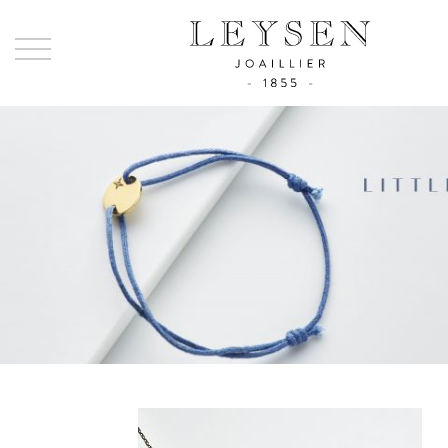
Ley
-
Joai
sinc
185
Little one
La Collection