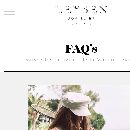
Ley
-
Joai
sinc
FAQ’s
185
Suivez les activités de la Maison Ley