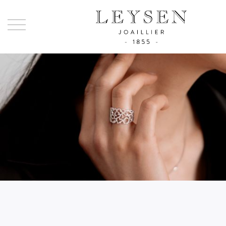
Ley
-
Joai
sinc
185